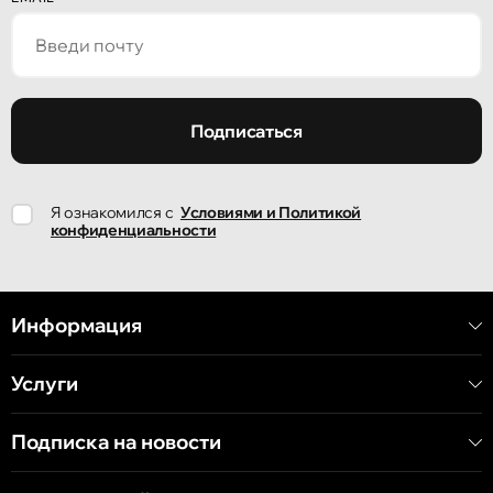
улица Александр Пушкин, 32
Кишинёв
улица Ион Крянгэ, 47/1
Подписаться
Кишинёв
Я ознакомился с
Условиями и Политикой
улица Ион Крянгэ, 78
конфиденциальности
Кишинёв
улица Митрополит Варлаам, 58
Информация
Услуги
Кишинёв
Хынчештское шоссе, 60/4
Подписка на новости
Кишинёв