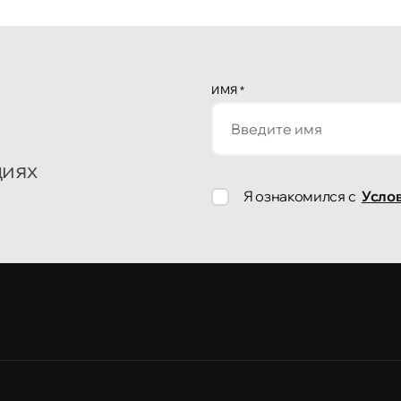
ИМЯ
*
циях
Я ознакомился с
Усло