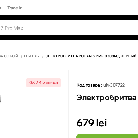
р
Trade-In
ЫЕ ЗАПРОСЫ
Все результаты поиска [0 товаров]
17 PRO MAX
ЗА СОБОЙ
БРИТВЫ
ЭЛЕКТРОБРИТВА POLARIS PMR 0308RC, ЧЕРНЫЙ
0% / 4 месяца
Код товара :
ult-307722
Электробритва 
679 lei