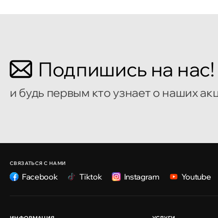
Кишинёв
Бульвар Мирча чел Бэтрын 2
Кишинёв
Подпишись на нас!
улица Алеку Руссо 1
и будь первым кто узнает о наших ак
Кишинёв
улица Александр Пушкин, 32
Кишинёв
улица Ион Крянгэ, 47/1
СВЯЗАТЬСЯ С НАМИ
Facebook
Tiktok
Instagram
Youtube
Кишинёв
улица Ион Крянгэ, 78