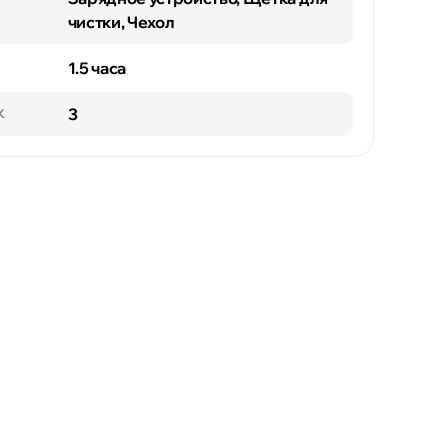
чистки, Чехол
1.5 часа
3
К
Флорешты
Чимишлия