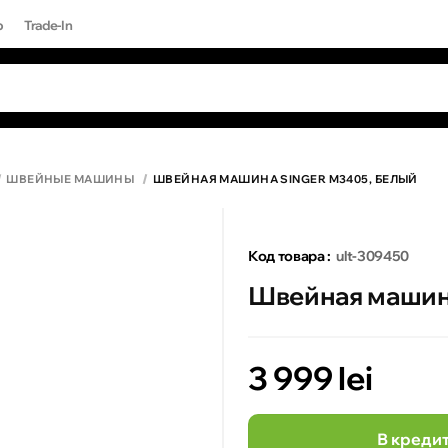
р
Trade-In
ЫЕ ЗАПРОСЫ
Все результаты поиска [0 товаров]
17 PRO MAX
ШВЕЙНЫЕ МАШИНЫ
ШВЕЙНАЯ МАШИНА SINGER M3405, БЕЛЫЙ
Код товара :
ult-309450
Швейная машина
3 999 lei
В креди