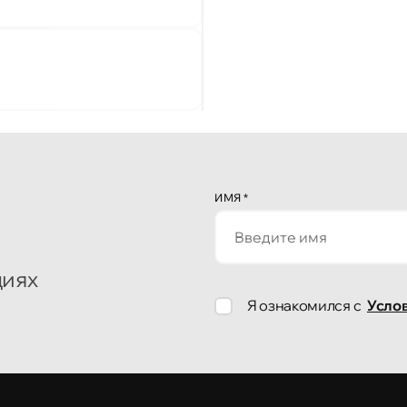
ИМЯ
*
циях
Я ознакомился с
Усло