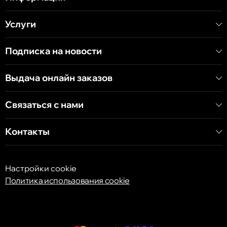
Услуги
Кишинёв
Хынчештское шоссе, 60/4
Подписка на новости
Кишинёв
Выдача онлайн заказов
бульвар Дечебал, 139
Связаться с нами
Контакты
Настройки cookie
Политика использования cookie