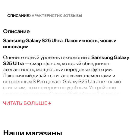
ОПИСАНИЕ
ХАРАКТЕРИСТИКИ
ОТЗЫВЫ
Описание
Samsung Galaxy S25 Ultra: Лаконичность, мощь и
инновации
Оцените новый уровень технологий с
Samsung Galaxy
S25 Ultra
— смартфоном, который объединяет
элегантность, мощность и передовые функции.
Лаконичный дизайн с титановыми элементами и
встроенным S Pen делает Galaxy S25 Ultra не только
стильным, но и невероятно удобным. Устройство
укреплено стеклом Corning Gorilla Armor 2 и имеет
защиту IP68, что обеспечивает надежность при любых
ЧИТАТЬ БОЛЬШЕ
условиях.
Смартфон оснащен интеллектуальной камерой,
которая дарит четкие снимки в любое время суток.
Функция Nightography позволяет делать потрясающие
Наши магазины
ночные фото и видео с минимальным шумом и