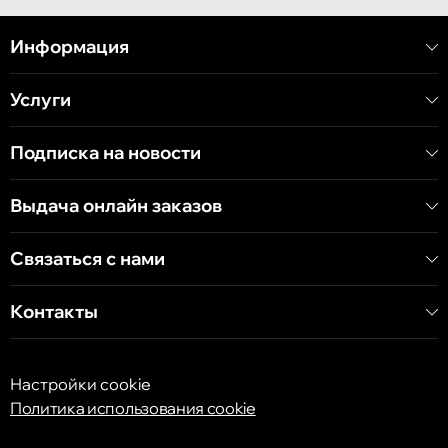
Кишинёв
улица Митрополит Варлаам, 58
Информация
Услуги
Кишинёв
Хынчештское шоссе, 60/4
Подписка на новости
Кишинёв
Выдача онлайн заказов
бульвар Дечебал, 139
Связаться с нами
Контакты
Настройки cookie
Политика использования cookie