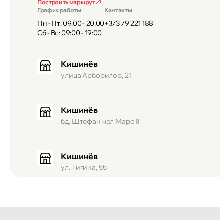
Построить маршрут
• удобные инструменты обработки фото и видео
График работы
Контакты
• яркий экран с высокой читаемостью на солнце
Пн - Пт: 09:00 - 20:00
+373 79 221 188
• современный дизайн в нескольких цветах
Сб - Вс: 09:00 - 19:00
Надёжность и комфорт каждый день
Galaxy A56 объединяет качественный экран, умную 
Кишинёв
получать максимум без лишних настроек и сложност
улица Арборилор, 21
решением на долгий срок.
Кишинёв
бд. Штефан чел Маре 8
Кишинёв
ул. Тигина, 55
Кишинёв
Бульвар Мирча чел Бэтрын 2