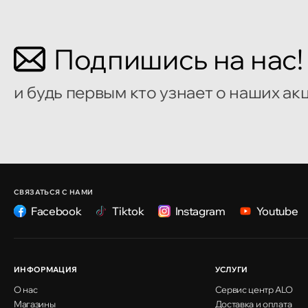
Кишинёв
Подпишись на нас!
улица Алеку Руссо 1
и будь первым кто узнает о наших ак
Кишинёв
улица Александр Пушкин, 32
Кишинёв
улица Ион Крянгэ, 47/1
СВЯЗАТЬСЯ С НАМИ
Facebook
Tiktok
Instagram
Youtube
Кишинёв
улица Ион Крянгэ, 78
ИНФОРМАЦИЯ
УСЛУГИ
О нас
Сервис центр ALO
Кишинёв
Магазины
Доставка и оплата