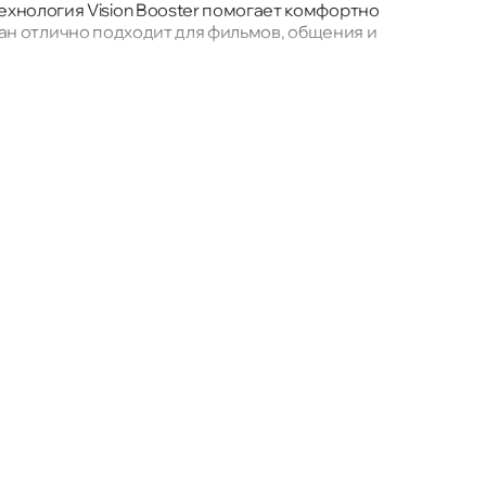
хнология Vision Booster помогает комфортно
кран отлично подходит для фильмов, общения и
чном режиме. Улучшенное охлаждение позволяет
тов.
здания фильтров помогают получать готовые снимки
же при слабом свете.
аряд при активном использовании, поэтому подходит
Флорешты
Чимишлия