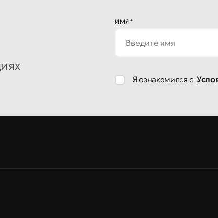
ИМЯ
*
циях
Я ознакомился с
Усло