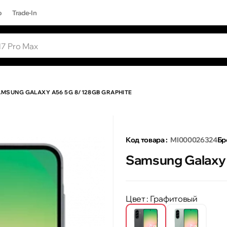
р
Trade-In
ЫЕ ЗАПРОСЫ
Все результаты поиска [0 товаров]
17 PRO MAX
MSUNG GALAXY A56 5G 8/128GB GRAPHITE
Код товара :
MI000026324
Бр
Samsung Galaxy
Цвет
: Графитовый