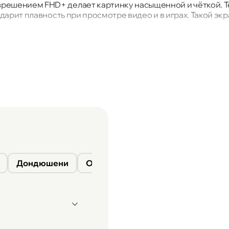
решением FHD+ делает картинку насыщенной и чёткой. Те
 дарит плавность при просмотре видео и в играх. Такой э
ет быструю работу системы и стабильность в многозада
мяти до 256 ГБ даёт место для приложений, фото и докумен
сцены и улучшает кадры. Функции удаления объектов и со
елает чёткие селфи, а ночной режим сохраняет детали да
часов и не думать о розетке. Смартфон уверенно держит з
Дондюшени
Окница
Сороки
Фалешты