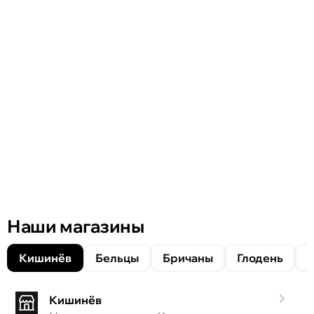
Наши магазины
Кишинёв
Бельцы
Бричаны
Глодень
Кишинёв