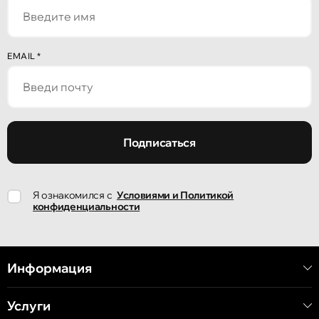
улица Алеку Руссо 1
Кишинёв
EMAIL
*
улица Александр Пушкин, 32
Кишинёв
улица Ион Крянгэ, 47/1
Подписаться
Кишинёв
Я ознакомился с
Условиями и Политикой
улица Ион Крянгэ, 78
конфиденциальности
Кишинёв
улица Митрополит Варлаам, 58
Информация
Услуги
Кишинёв