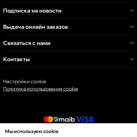
Хынчештское шоссе, 60/4
Подписка на новости
Кишинёв
Выдача онлайн заказов
бульвар Дечебал, 139
Связаться с нами
Контакты
Настройки cookie
Политика использования cookie
Мы используем cookie
© 2013 – 2026 ECOM