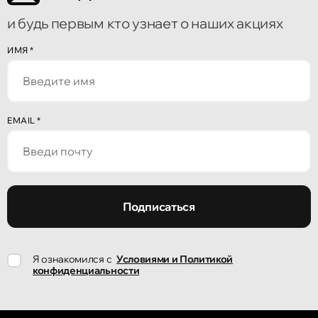
Бульвар Мирча чел Бэтрын 2
и будь первым кто узнает о наших акциях
Кишинёв
ИМЯ
*
улица Алеку Руссо 1
Кишинёв
EMAIL
*
улица Александр Пушкин, 32
Кишинёв
улица Ион Крянгэ, 47/1
Подписаться
Кишинёв
Я ознакомился с
Условиями и Политикой
улица Ион Крянгэ, 78
конфиденциальности
Кишинёв