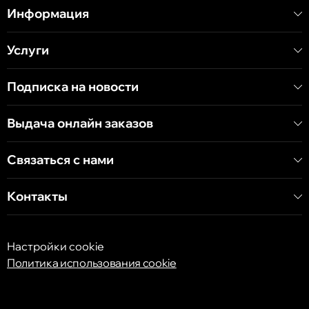
улица Митрополит Варлаам, 58
Информация
Услуги
Кишинёв
Хынчештское шоссе, 60/4
Подписка на новости
Кишинёв
Выдача онлайн заказов
бульвар Дечебал, 139
Связаться с нами
Контакты
Настройки cookie
Политика использования cookie