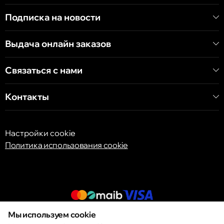
Хынчештское шоссе, 60/4
Подписка на новости
Кишинёв
Выдача онлайн заказов
бульвар Дечебал, 139
Связаться с нами
Контакты
Настройки cookie
Политика использования cookie
Мы используем cookie
© 2013 – 2026 ECOM