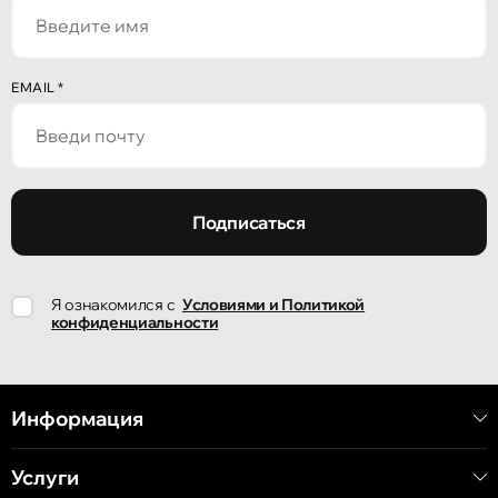
улица Алеку Руссо 1
Кишинёв
EMAIL
*
улица Александр Пушкин, 32
Кишинёв
улица Ион Крянгэ, 47/1
Подписаться
Кишинёв
Я ознакомился с
Условиями и Политикой
улица Ион Крянгэ, 78
конфиденциальности
Кишинёв
улица Митрополит Варлаам, 58
Информация
Услуги
Кишинёв