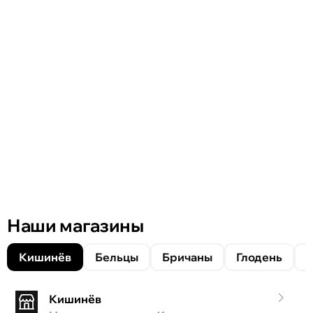
Наши магазины
Кишинёв
Бельцы
Бричаны
Глодень
Кишинёв