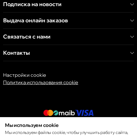
Подписка на новости
Кишинёв
Выдача онлайн заказов
бульвар Дечебал, 139
Связаться с нами
Контакты
Настройки cookie
Политика использования cookie
Мы используем cookie
© 2013 – 2026 ECOM
Мы используем файлы cookie, чтобы улучшить работу сайта,