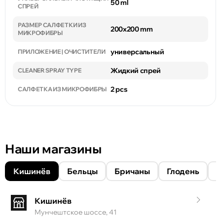
50 ml
СПРЕЙ
РАЗМЕР САЛФЕТКИ ИЗ
200x200 mm
МИКРОФИБРЫ
универсальный
ПРИЛОЖЕНИЕ | ОЧИСТИТЕЛИ
Жидкий спрей
CLEANER SPRAY TYPE
2 pcs
САЛФЕТКА ИЗ МИКРОФИБРЫ
Наши магазины
Кишинёв
Бельцы
Бричаны
Глодень
Кишинёв
Мунчештское шоссе, 41