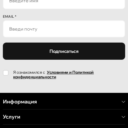
Кишинёв
EMAIL
*
улица Александр Пушкин, 32
Кишинёв
улица Ион Крянгэ, 47/1
Подписаться
Кишинёв
Я ознакомился с
Условиями и Политикой
улица Ион Крянгэ, 78
конфиденциальности
Кишинёв
улица Митрополит Варлаам, 58
Информация
Услуги
Кишинёв
Хынчештское шоссе, 60/4