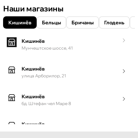
Наши магазины
Кишинёв
Бельцы
Бричаны
Глодень
Кишинёв
Мунчештское шоссе, 41
Кишинёв
улица Арборилор, 21
Кишинёв
бд. Штефан чел Маре 8
Кишинёв
ул. Тигина, 55