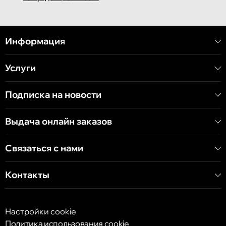
Кишинёв
улица Митрополит Варлаам, 58
Информация
Услуги
Кишинёв
Хынчештское шоссе, 60/4
Подписка на новости
Кишинёв
Выдача онлайн заказов
бульвар Дечебал, 139
Связаться с нами
Контакты
Настройки cookie
Политика использования cookie