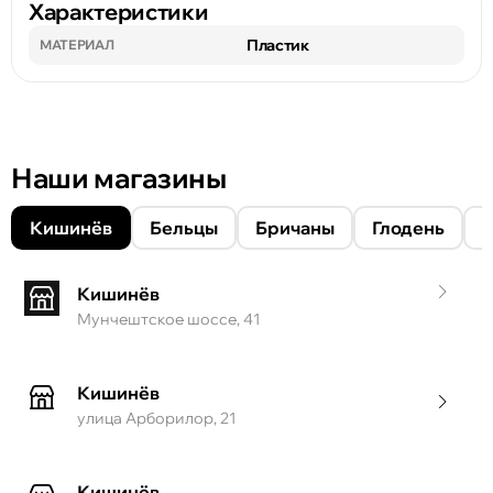
Характеристики
Пластик
МАТЕРИАЛ
Наши магазины
Кишинёв
Бельцы
Бричаны
Глодень
Кишинёв
Мунчештское шоссе, 41
Кишинёв
улица Арборилор, 21
Кишинёв