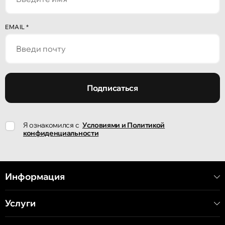
Кишинёв
EMAIL
*
улица Александр Пушкин, 32
Кишинёв
улица Ион Крянгэ, 47/1
Подписаться
Кишинёв
Я ознакомился с
Условиями и Политикой
улица Ион Крянгэ, 78
конфиденциальности
Кишинёв
улица Митрополит Варлаам, 58
Информация
Услуги
Кишинёв
Хынчештское шоссе, 60/4