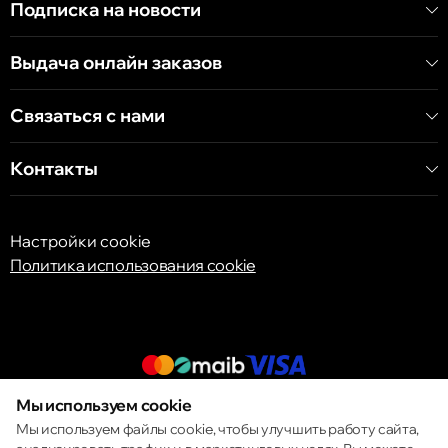
Подписка на новости
Кишинёв
Выдача онлайн заказов
бульвар Дечебал, 139
Связаться с нами
Контакты
Настройки cookie
Политика использования cookie
Мы используем cookie
© 2013 – 2026 ECOM
Мы используем файлы cookie, чтобы улучшить работу сайта,