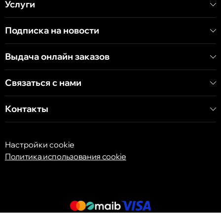
Услуги
Кишинёв
Хынчештское шоссе, 60/4
Подписка на новости
Кишинёв
Выдача онлайн заказов
бульвар Дечебал, 139
Связаться с нами
Контакты
Настройки cookie
Политика использования cookie