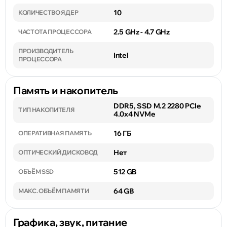
10
КОЛИЧЕСТВО ЯДЕР
2.5 GHz - 4.7 GHz
ЧАСТОТА ПРОЦЕССОРА
ПРОИЗВОДИТЕЛЬ
Intel
ПРОЦЕССОРА
Память и накопитель
DDR5, SSD M.2 2280 PCIe
ТИП НАКОПИТЕЛЯ
4.0x4 NVMe
16 ГБ
ОПЕРАТИВНАЯ ПАМЯТЬ
Нет
ОПТИЧЕСКИЙ ДИСКОВОД
512 GB
ОБЪЁМ SSD
64 GB
МАКС. ОБЪЁМ ПАМЯТИ
Графика, звук, питание