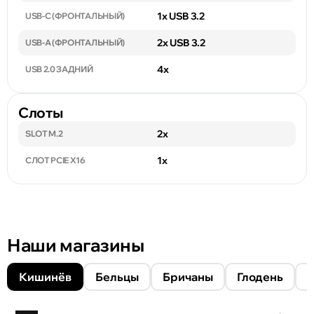
1x USB 3.2
USB-C (ФРОНТАЛЬНЫЙ)
2x USB 3.2
USB-A (ФРОНТАЛЬНЫЙ)
4x
USB 2.0 ЗАДНИЙ
Слоты
2x
SLOT M.2
1x
СЛОТ PCIE X16
Наши магазины
Кишинёв
Бельцы
Бричаны
Глодень