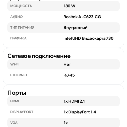
180 W
МОЩНОСТЬ
Realtek ALC623-CG
АУДИО
Внутренний
ТИП ПИТАНИЯ
Intel UHD Видеокарта 730
ГРАФИКА
Сетевое подключение
Нет
WI-FI
RJ-45
ETHERNET
Порты
1x HDMI 2.1
HDMI
1x DisplayPort 1.4
DISPLAYPORT
1x
VGA