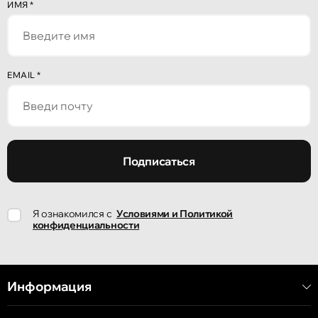
Кишинёв
ИМЯ
*
улица Алеку Руссо 1
Кишинёв
EMAIL
*
улица Александр Пушкин, 32
Кишинёв
улица Ион Крянгэ, 47/1
Подписаться
Кишинёв
Я ознакомился с
Условиями и Политикой
улица Ион Крянгэ, 78
конфиденциальности
Кишинёв
улица Митрополит Варлаам, 58
Информация