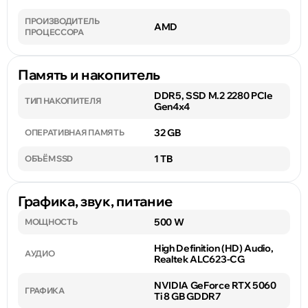
ПРОИЗВОДИТЕЛЬ
AMD
ПРОЦЕССОРА
Память и накопитель
DDR5, SSD M.2 2280 PCIe
ТИП НАКОПИТЕЛЯ
Gen4x4
32 GB
ОПЕРАТИВНАЯ ПАМЯТЬ
1 TB
ОБЪЁМ SSD
Графика, звук, питание
500 W
МОЩНОСТЬ
High Definition (HD) Audio,
АУДИО
Realtek ALC623-CG
NVIDIA GeForce RTX 5060
ГРАФИКА
Ti 8 GB GDDR7