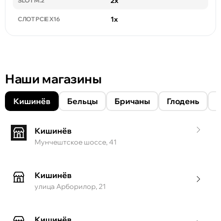
2x
SLOT M.2
1x
СЛОТ PCIE X16
Наши магазины
Кишинёв
Бельцы
Бричаны
Глодень
Кишинёв
Мунчештское шоссе, 41
Кишинёв
улица Арборилор, 21
Кишинёв