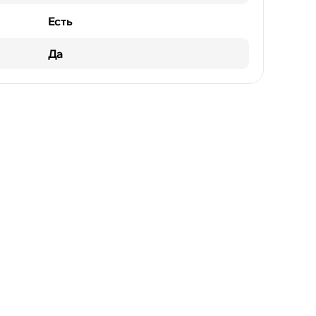
Есть
Да
Флорешты
Чимишлия