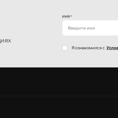
ИМЯ
*
циях
Я ознакомился с
Усло