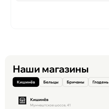
Наши магазины
Кишинёв
Бельцы
Бричаны
Глодень
Кишинёв
Мунчештское шоссе, 41