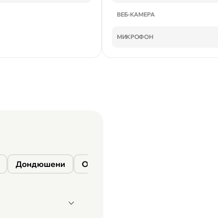
ВЕБ-КАМЕРА
МИКРОФОН
Дондюшени
Окница
Сороки
Фалешты