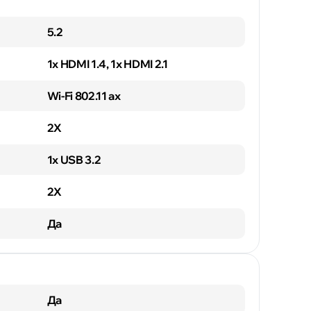
5.2
1x HDMI 1.4, 1x HDMI 2.1
Wi-Fi 802.11 ax
2X
1x USB 3.2
2X
Да
Да