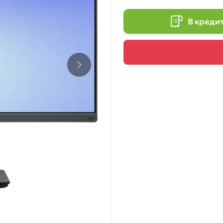
В креди