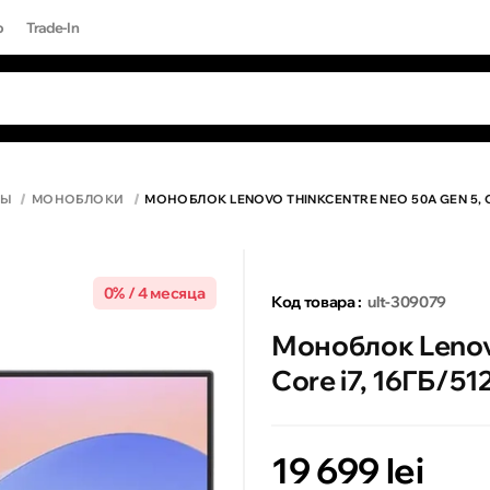
р
Trade-In
ЫЕ ЗАПРОСЫ
Все результаты поиска [0 товаров]
17 PRO MAX
РЫ
МОНОБЛОКИ
МОНОБЛОК LENOVO THINKCENTRE NEO 50A GEN 5, COR
0% / 4 месяца
Код товара :
ult-309079
Моноблок Lenovo
Core i7, 16ГБ/51
19 699 lei