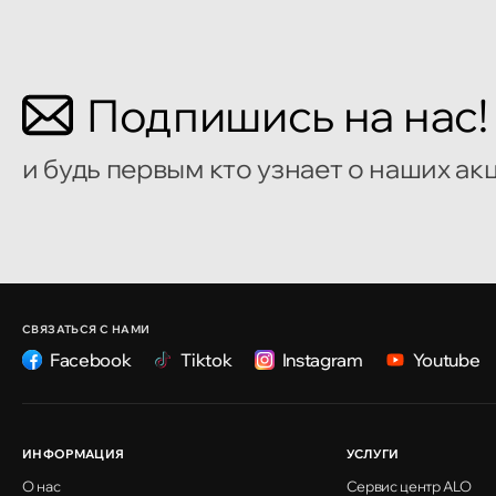
Бульвар Мирча чел Бэтрын 2
Кишинёв
Подпишись на нас!
улица Алеку Руссо 1
и будь первым кто узнает о наших ак
Кишинёв
улица Александр Пушкин, 32
Кишинёв
улица Ион Крянгэ, 47/1
СВЯЗАТЬСЯ С НАМИ
Facebook
Tiktok
Instagram
Youtube
Кишинёв
улица Ион Крянгэ, 78
ИНФОРМАЦИЯ
УСЛУГИ
О нас
Сервис центр ALO