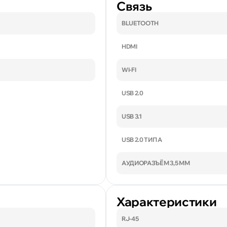
Связь
BLUETOOTH
HDMI
WI-FI
USB 2.0
USB 3.1
USB 2.0 ТИП A
АУДИОРАЗЪЁМ 3,5 ММ
Характеристики
RJ-45