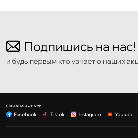
Кишинёв
Бульвар Мирча чел Бэтрын 2
Кишинёв
Подпишись на нас!
улица Алеку Руссо 1
и будь первым кто узнает о наших ак
Кишинёв
улица Александр Пушкин, 32
Кишинёв
улица Ион Крянгэ, 47/1
СВЯЗАТЬСЯ С НАМИ
Facebook
Tiktok
Instagram
Youtube
Кишинёв
улица Ион Крянгэ, 78