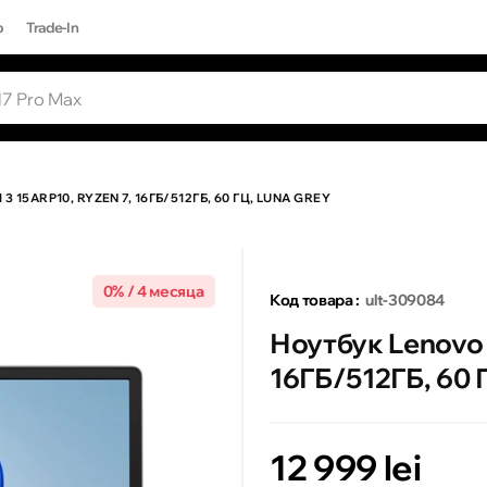
р
Trade-In
ЫЕ ЗАПРОСЫ
Все результаты поиска [0 товаров]
17 PRO MAX
 15ARP10, RYZEN 7, 16ГБ/512ГБ, 60 ГЦ, LUNA GREY
0% / 4 месяца
Код товара :
ult-309084
Ноутбук Lenovo 
16ГБ/512ГБ, 60 Г
12 999 lei