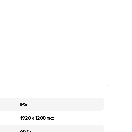
IPS
1920 x 1200 пкс
60 Гц