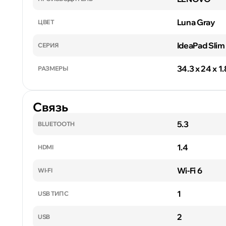
Luna Gray
ЦВЕТ
IdeaPad Slim
СЕРИЯ
34.3 x 24 x 1
РАЗМЕРЫ
Связь
5.3
BLUETOOTH
1.4
HDMI
Wi-Fi 6
WI-FI
1
USB ТИП C
2
USB