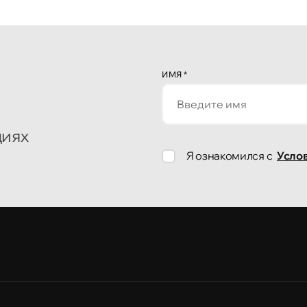
ИМЯ
*
циях
Я ознакомился с
Усло