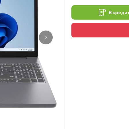
В креди