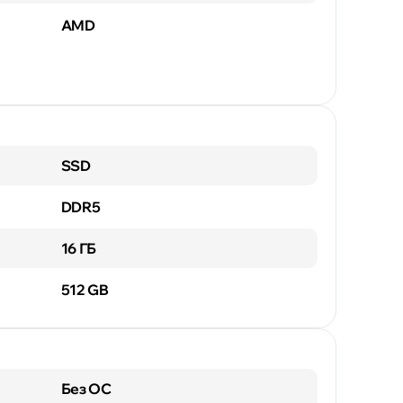
AMD
SSD
DDR5
16 ГБ
512 GB
Без ОС