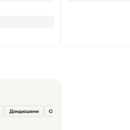
Дондюшени
Окница
Сороки
Фалешты