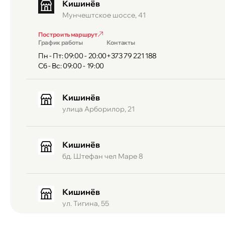
Кишинёв
Мунчештское шоссе, 41
Построить маршрут
График работы
Контакты
Пн - Пт: 09:00 - 20:00
+373 79 221 188
Сб - Вс: 09:00 - 19:00
Кишинёв
улица Арборилор, 21
Кишинёв
бд. Штефан чел Маре 8
Кишинёв
ул. Тигина, 55