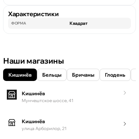
Характеристики
Квадрат
ФОРМА
Наши магазины
Кишинёв
Бельцы
Бричаны
Глодень
Кишинёв
Мунчештское шоссе, 41
Кишинёв
улица Арборилор, 21