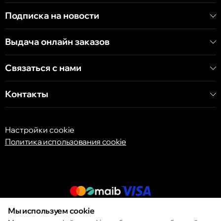
Хынчештское шоссе, 60/4
Подписка на новости
Кишинёв
Выдача онлайн заказов
бульвар Дечебал, 139
Связаться с нами
Контакты
Настройки cookie
Политика использования cookie
Мы используем cookie
© 2013 – 2026 ECOM