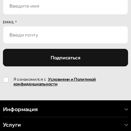
улица Алеку Руссо 1
Кишинёв
EMAIL
*
улица Александр Пушкин, 32
Кишинёв
улица Ион Крянгэ, 47/1
Подписаться
Кишинёв
Я ознакомился с
Условиями и Политикой
улица Ион Крянгэ, 78
конфиденциальности
Кишинёв
улица Митрополит Варлаам, 58
Информация
Услуги
Кишинёв