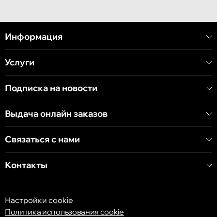
Кишинёв
улица Митрополит Варлаам, 58
Информация
Услуги
Кишинёв
Хынчештское шоссе, 60/4
Подписка на новости
Кишинёв
Выдача онлайн заказов
бульвар Дечебал, 139
Связаться с нами
Контакты
Настройки cookie
Политика использования cookie