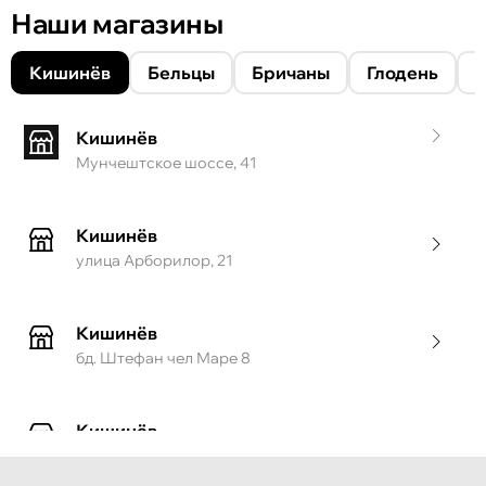
Наши магазины
Кишинёв
Бельцы
Бричаны
Глодень
Кишинёв
Мунчештское шоссе, 41
Кишинёв
улица Арборилор, 21
Кишинёв
бд. Штефан чел Маре 8
Кишинёв
ул. Тигина, 55