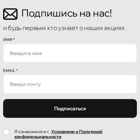
Подпишись на нас!
Кишинёв
Бульвар Мирча чел Бэтрын 2
и будь первым кто узнает о наших акциях
Кишинёв
ИМЯ
*
улица Алеку Руссо 1
Кишинёв
EMAIL
*
улица Александр Пушкин, 32
Кишинёв
улица Ион Крянгэ, 47/1
Подписаться
Кишинёв
Я ознакомился с
Условиями и Политикой
улица Ион Крянгэ, 78
конфиденциальности