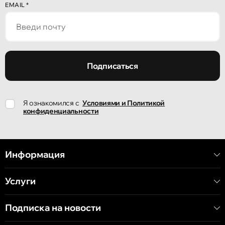
Кишинёв
EMAIL
*
улица Александр Пушкин, 32
Кишинёв
улица Ион Крянгэ, 47/1
Подписаться
Кишинёв
Я ознакомился с
Условиями и Политикой
улица Ион Крянгэ, 78
конфиденциальности
Кишинёв
улица Митрополит Варлаам, 58
Информация
Услуги
Кишинёв
Хынчештское шоссе, 60/4
Подписка на новости