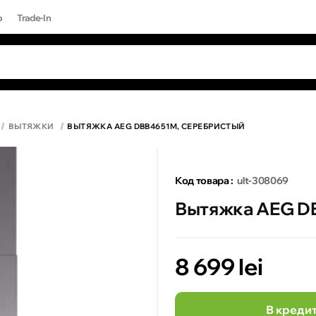
р
Trade-In
ЫЕ ЗАПРОСЫ
 результаты поиска [0 товаров]
17 PRO MAX
ВЫТЯЖКИ
ВЫТЯЖКА AEG DBB4651M, СЕРЕБРИСТЫЙ
Код товара :
ult-308069
Вытяжка AEG D
8 699 lei
В креди