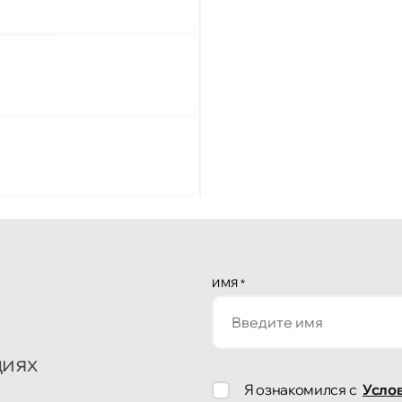
ИМЯ
*
циях
Я ознакомился с
Усло