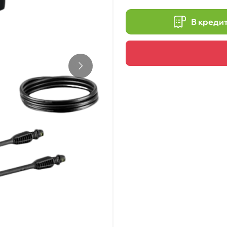
В креди