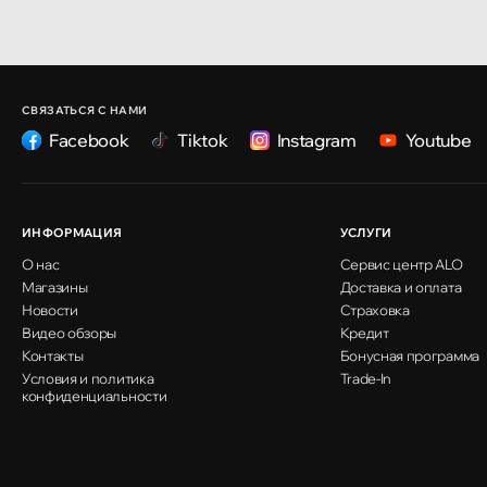
Кишинёв
улица Ион Крянгэ, 47/1
СВЯЗАТЬСЯ С НАМИ
Facebook
Tiktok
Instagram
Youtube
Кишинёв
улица Ион Крянгэ, 78
ИНФОРМАЦИЯ
УСЛУГИ
О нас
Сервис центр ALO
Кишинёв
Магазины
Доставка и оплата
улица Митрополит Варлаам, 58
Новости
Страховка
Видео обзоры
Кредит
Контакты
Бонусная программа
Условия и политика
Кишинёв
Trade-In
конфиденциальности
Хынчештское шоссе, 60/4
Кишинёв