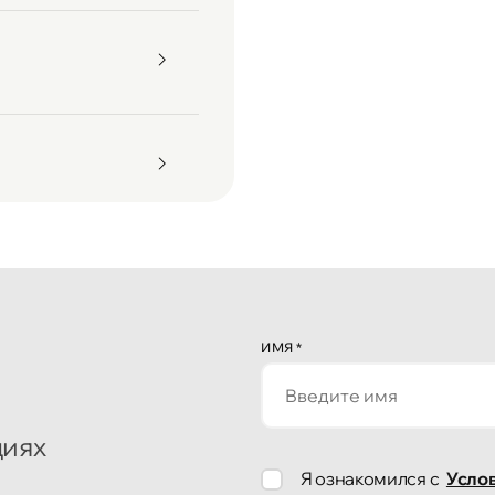
ИМЯ
*
циях
Я ознакомился с
Усло