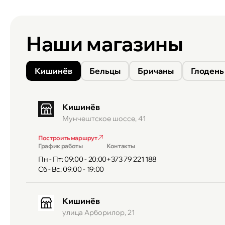
Наши магазины
Кишинёв
Бельцы
Бричаны
Глодень
Кишинёв
Мунчештское шоссе, 41
Построить маршрут
График работы
Контакты
Пн - Пт: 09:00 - 20:00
+373 79 221 188
Сб - Вс: 09:00 - 19:00
Кишинёв
улица Арборилор, 21