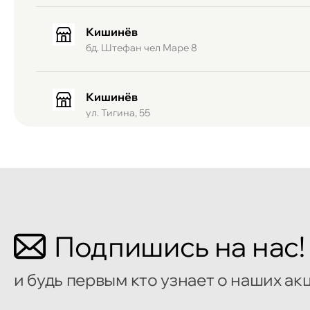
Кишинёв
бд. Штефан чел Маре 8
Кишинёв
ул. Тигина, 55
Кишинёв
Бульвар Мирча чел Бэтрын 2
Кишинёв
Подпишись на нас!
улица Алеку Руссо 1
и будь первым кто узнает о наших ак
Кишинёв
улица Александр Пушкин, 32