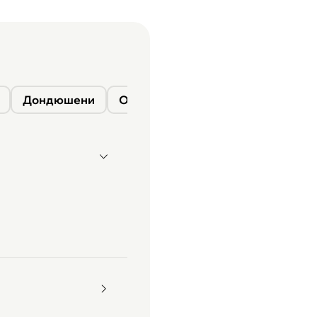
Дондюшени
Окница
Сороки
Фалешты