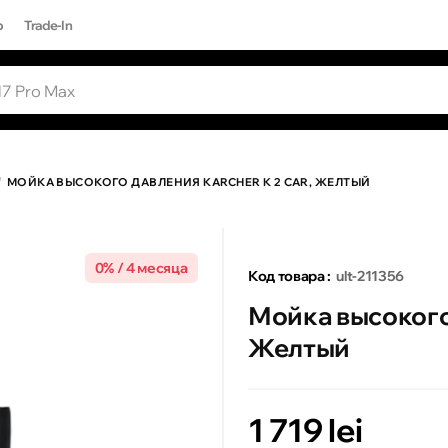
р
Trade-In
ЫЕ ЗАПРОСЫ
Все результаты поиска [0 товаров]
17 PRO MAX
МОЙКА ВЫСОКОГО ДАВЛЕНИЯ KARCHER K 2 CAR, ЖЕЛТЫЙ
0% / 4 месяца
Код товара :
ult-211356
Мойка высокого 
Желтый
1 719 lei