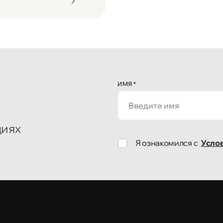
ИМЯ
*
циях
Я ознакомился с
Усло