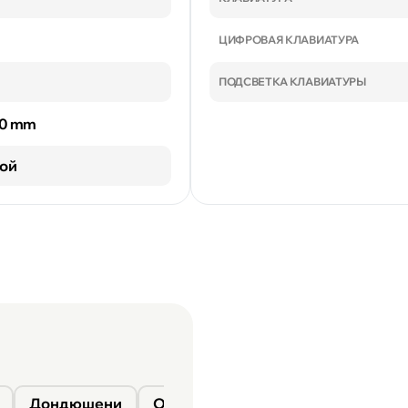
ЦИФРОВАЯ КЛАВИАТУРА
ПОДСВЕТКА КЛАВИАТУРЫ
30 mm
ой
Дондюшени
Окница
Сороки
Фалешты