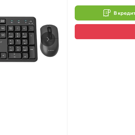
В креди