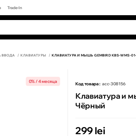
р
Trade-In
ЫЕ ЗАПРОСЫ
Все результаты поиска [0 товаров]
17 PRO MAX
А ВВОДА
КЛАВИАТУРЫ
КЛАВИАТУРА И МЫШЬ GEMBIRD KBS-WMS-01
0% / 4 месяца
Код товара :
acc-308156
Клавиатура и 
Чёрный
299 lei