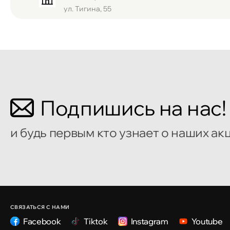
ул. Тигина, 55
Кишинёв
Бульвар Мирча чел Бэтрын 2
Кишинёв
Подпишись на нас!
улица Алеку Руссо 1
и будь первым кто узнает о наших ак
Кишинёв
улица Александр Пушкин, 32
Кишинёв
улица Ион Крянгэ, 47/1
СВЯЗАТЬСЯ С НАМИ
Facebook
Tiktok
Instagram
Youtube