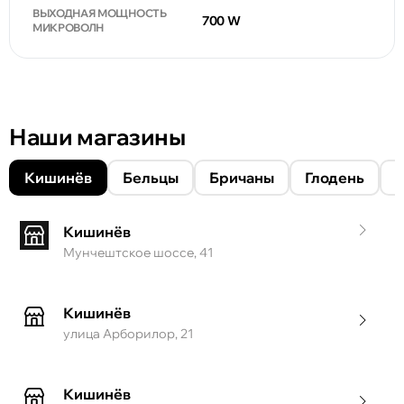
ВЫХОДНАЯ МОЩНОСТЬ
700 W
МИКРОВОЛН
Наши магазины
Кишинёв
Бельцы
Бричаны
Глодень
Кишинёв
Мунчештское шоссе, 41
Кишинёв
улица Арборилор, 21
Кишинёв