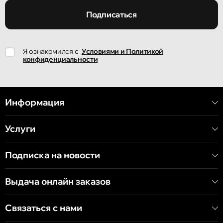
улица Ион Крянгэ, 47/1
Подписаться
Кишинёв
Я ознакомился с
Условиями и Политикой
улица Ион Крянгэ, 78
конфиденциальности
Кишинёв
улица Митрополит Варлаам, 58
Информация
Услуги
Кишинёв
Хынчештское шоссе, 60/4
Подписка на новости
Кишинёв
Выдача онлайн заказов
бульвар Дечебал, 139
Связаться с нами