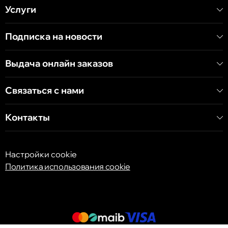
Услуги
Кишинёв
Хынчештское шоссе, 60/4
Подписка на новости
Кишинёв
Выдача онлайн заказов
бульвар Дечебал, 139
Связаться с нами
Контакты
Настройки cookie
Политика использования cookie