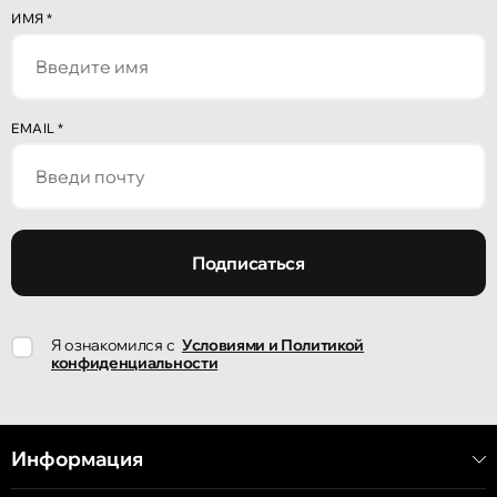
Кишинёв
ИМЯ
*
улица Алеку Руссо 1
Кишинёв
EMAIL
*
улица Александр Пушкин, 32
Кишинёв
улица Ион Крянгэ, 47/1
Подписаться
Кишинёв
Я ознакомился с
Условиями и Политикой
улица Ион Крянгэ, 78
конфиденциальности
Кишинёв
улица Митрополит Варлаам, 58
Информация