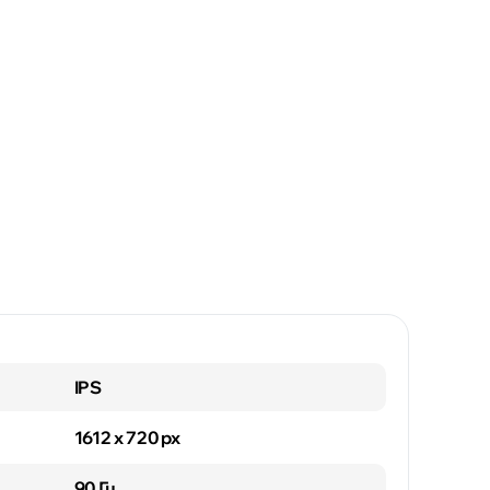
IPS
1612 x 720 px
90 Гц