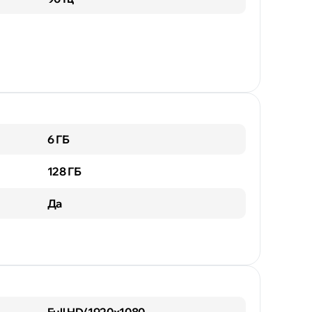
6 ГБ
128 ГБ
Да