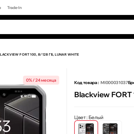
р
Trade-In
ЫЕ ЗАПРОСЫ
Все результаты поиска [0 товаров]
17 PRO MAX
LACKVIEW FORT 100, 8/128 ГБ, LUNAR WHITE
0% / 24 месяца
Код товара :
MI000031037
Бр
Blackview FORT 1
Цвет
: Белый