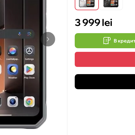
3 999 lei
В креди