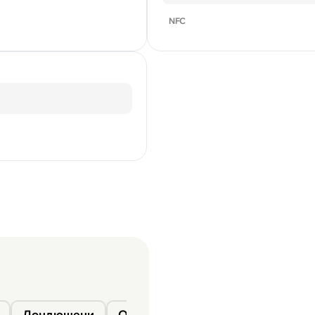
NFC
Дондюшени
Окница
Сороки
Фалешты