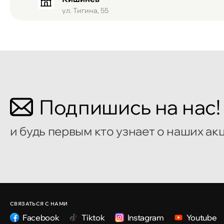
ул. Тигина, 55
Кишинёв
Бульвар Мирча чел Бэтрын 2
Кишинёв
Подпишись на нас!
улица Алеку Руссо 1
и будь первым кто узнает о наших ак
Кишинёв
улица Александр Пушкин, 32
Кишинёв
улица Ион Крянгэ, 47/1
СВЯЗАТЬСЯ С НАМИ
Facebook
Tiktok
Instagram
Youtube