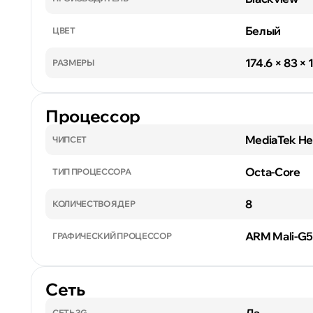
Белый
ЦВЕТ
174.6 × 83 ×
РАЗМЕРЫ
Процессор
MediaTek He
ЧИПСЕТ
Octa-Core
ТИП ПРОЦЕССОРА
8
КОЛИЧЕСТВО ЯДЕР
ARM Mali-G
ГРАФИЧЕСКИЙ ПРОЦЕССОР
Сеть
СЕТЬ 3G