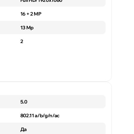
Full HD/1920x1080
16 + 2 MP
13 Mp
2
5.0
802.11 a/b/g/n/ac
Да