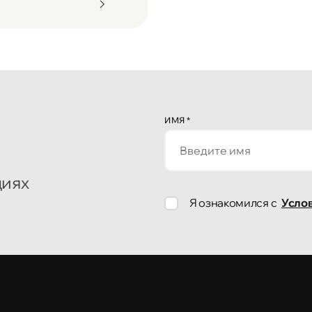
ИМЯ
*
циях
Я ознакомился с
Усло