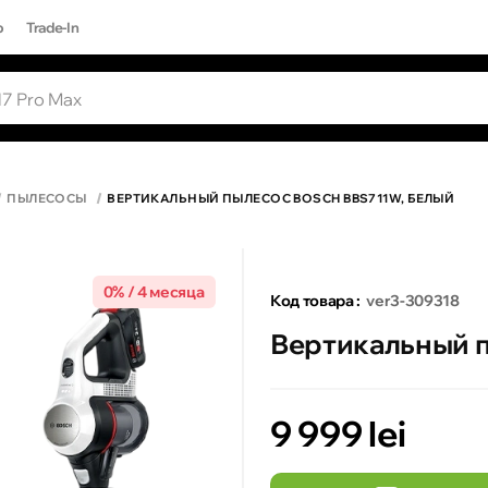
р
Trade-In
ЫЕ ЗАПРОСЫ
Все результаты поиска [0 товаров]
17 PRO MAX
ПЫЛЕСОСЫ
ВЕРТИКАЛЬНЫЙ ПЫЛЕСОС BOSCH BBS711W, БЕЛЫЙ
0% / 4 месяца
Код товара :
ver3-309318
Вертикальный п
9 999 lei