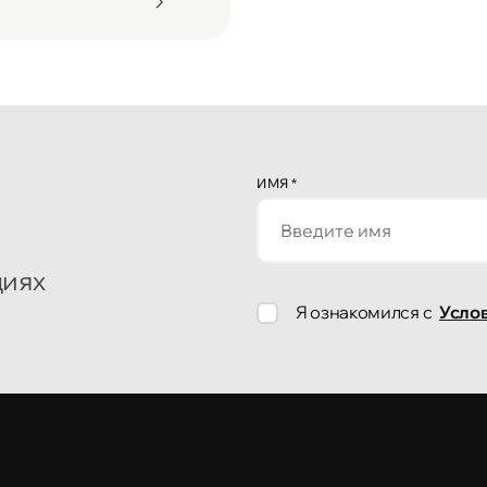
ИМЯ
*
циях
Я ознакомился с
Усло