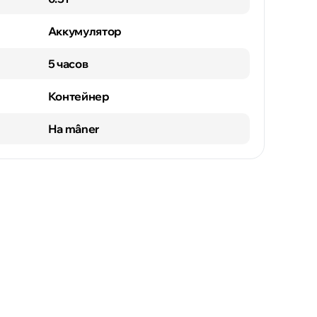
Аккумулятор
5 часов
Контейнер
На mâner
Флорешты
Чимишлия