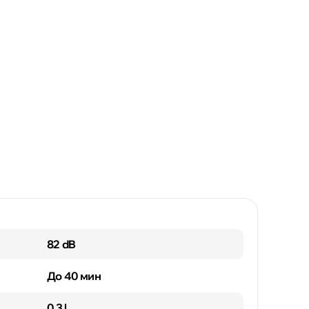
82 dB
До 40 мин
0.3 l