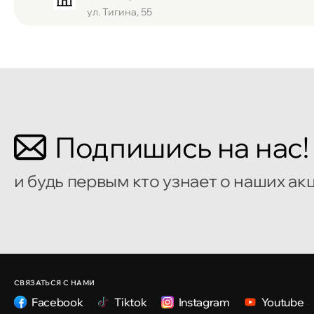
ул. Тигина, 55
Кишинёв
Бульвар Мирча чел Бэтрын 2
Кишинёв
Подпишись на нас!
улица Алеку Руссо 1
и будь первым кто узнает о наших ак
Кишинёв
улица Александр Пушкин, 32
Кишинёв
улица Ион Крянгэ, 47/1
СВЯЗАТЬСЯ С НАМИ
Facebook
Tiktok
Instagram
Youtube