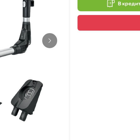
В креди