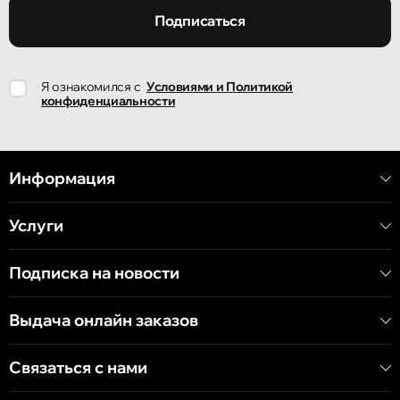
улица Ион Крянгэ, 47/1
Подписаться
Кишинёв
Я ознакомился с
Условиями и Политикой
улица Ион Крянгэ, 78
конфиденциальности
Кишинёв
улица Митрополит Варлаам, 58
Информация
Услуги
Кишинёв
Хынчештское шоссе, 60/4
Подписка на новости
Кишинёв
Выдача онлайн заказов
бульвар Дечебал, 139
Связаться с нами