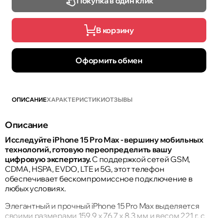
Покупка в один клик
В корзину
Оформить обмен
ОПИСАНИЕ
ХАРАКТЕРИСТИКИ
ОТЗЫВЫ
Описание
Исследуйте iPhone 15 Pro Max - вершину мобильных
технологий, готовую переопределить вашу
цифровую экспертизу.
С поддержкой сетей GSM,
CDMA, HSPA, EVDO, LTE и 5G, этот телефон
обеспечивает бескомпромиссное подключение в
любых условиях.
Элегантный и прочный iPhone 15 Pro Max выделяется
своими размерами 159,9 x 76,7 x 8,3 мм и весом 221 г, с