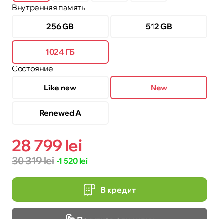
Внутренняя память
256 GB
512 GB
1024 ГБ
Состояние
Like new
New
Renewed A
28 799 lei
30 319 lei
-1 520 lei
В кредит