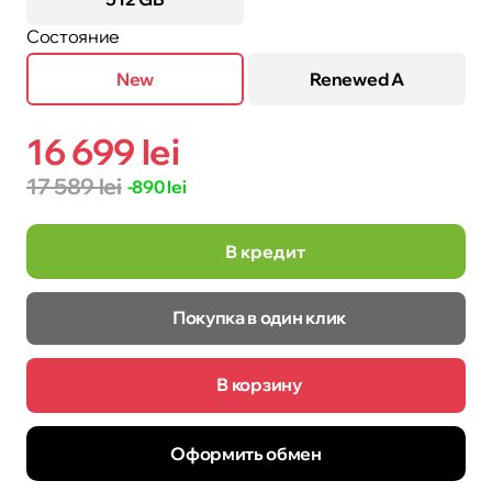
Состояние
New
Renewed A
16 699 lei
17 589 lei
-890 lei
В кредит
Покупка в один клик
В корзину
Оформить обмен