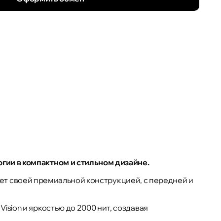
гии в компактном и стильном дизайне.
тляет своей премиальной конструкцией, с передней и
sion и яркостью до 2000 нит, создавая