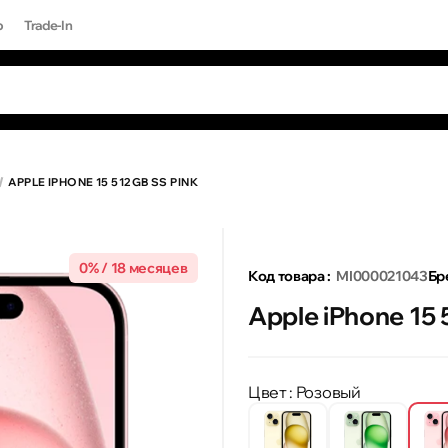
р
Trade-In
ЫЕ ЗАПРОСЫ
Все результаты поиска [0 товаров]
17 PRO MAX
APPLE IPHONE 15 512GB SS PINK
0% / 18 месяцев
Код товара :
MI000021043
Бр
Apple iPhone 15
Цвет
: Розовый