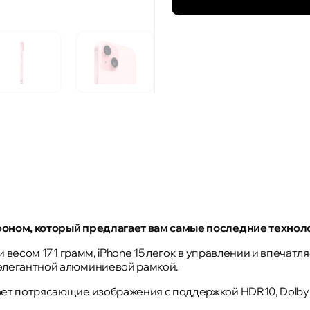
фоном, который предлагает вам самые последние техноло
м и весом 171 грамм, iPhone 15 легок в управлении и впеча
 элегантной алюминиевой рамкой.
ет потрясающие изображения с поддержкой HDR10, Dolby Vi