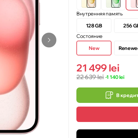
Внутренняя память
128 GB
256 G
Состояние
New
Renewe
21 499 lei
22 639 lei
-1 140 lei
В креди