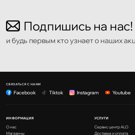
Кишинёв
Подпишись на нас!
улица Алеку Руссо 1
и будь первым кто узнает о наших ак
Кишинёв
улица Александр Пушкин, 32
Кишинёв
улица Ион Крянгэ, 47/1
СВЯЗАТЬСЯ С НАМИ
Facebook
Tiktok
Instagram
Youtube
Кишинёв
улица Ион Крянгэ, 78
ИНФОРМАЦИЯ
УСЛУГИ
О нас
Сервис центр ALO
Кишинёв
Магазины
Доставка и оплата