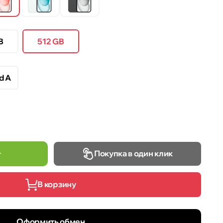
B
512 GB
d A
Покупка в один клик
т
В корзину
Оформить обмен