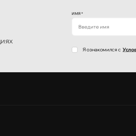
ИМЯ
*
циях
Я ознакомился с
Усло