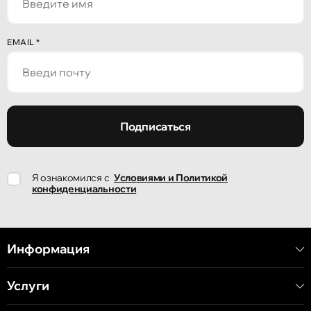
Кишинёв
EMAIL
*
улица Александр Пушкин, 32
Кишинёв
улица Ион Крянгэ, 47/1
Подписаться
Кишинёв
Я ознакомился с
Условиями и Политикой
улица Ион Крянгэ, 78
конфиденциальности
Кишинёв
улица Митрополит Варлаам, 58
Информация
Услуги
Кишинёв
Хынчештское шоссе, 60/4