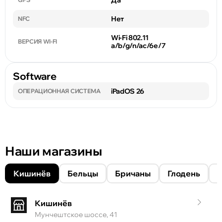
Да
Нет
NFC
Wi-Fi 802.11
ВЕРСИЯ WI-FI
a/b/g/n/ac/6e/7
Software
iPadOS 26
ОПЕРАЦИОННАЯ СИСТЕМА
Наши магазины
Кишинёв
Бельцы
Бричаны
Глодень
Кишинёв
Мунчештское шоссе, 41