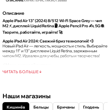
ОПИСАНИЕ
ХАРАКТЕРИСТИКИ
ОТЗЫВЫ
Описание
Apple iPad Air 13" (2024) 8/512 Wi-Fi Space Grey — чип
M2 ⚡, дисплей Liquid Retina 🖥️! Apple Pencil Pro ✍️, 5G 🌐.
Творите, работайте, играйте! 🚀
Apple iPad Air 2024: Свежий бриз технологий! 💨
Новый iPad Air — легкость, мощность и стиль. Выбирайте
между 11" и 13" дисплеем Liquid Retina, заряженным
чипом M2. Идеален для учебы, работы и творчества!
⚡ Мощь в каждой детали:
Чип M2 ускоряет задачи на 40%! Запускайте Photoshop
ЧИТАТЬ БОЛЬШЕ
🎨, монтируйте видео 🎥, играйте в AAA-тайтлы 🎮 — всё
плавно и без лагов. Нейронный движок открывает
возможности ИИ для креативных проектов.
Наши магазины
🖥️ Дисплей, который завораживает:
Liquid Retina с яркими цветами и антибликовым
Кишинёв
Бельцы
Бричаны
Глодень
покрытием 🌟. Читайте, смотрите кино, рисуйте — даже