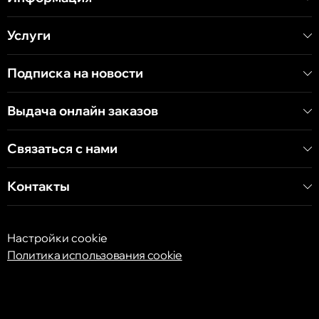
Услуги
Кишинёв
Хынчештское шоссе, 60/4
Подписка на новости
Кишинёв
Выдача онлайн заказов
бульвар Дечебал, 139
Связаться с нами
Контакты
Настройки cookie
Политика использования cookie