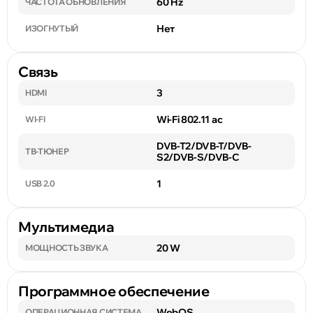
60 Hz
ЧАСТОТА ОБНОВЛЕНИЯ
Нет
ИЗОГНУТЫЙ
Связь
3
HDMI
Wi-Fi 802.11 ac
WI-FI
DVB-T2/DVB-T/DVB-
ТВ-ТЮНЕР
S2/DVB-S/DVB-C
1
USB 2.0
Мультимедиа
20 W
МОЩНОСТЬ ЗВУКА
Программное обеспечение
WebOS
ОПЕРАЦИОННАЯ СИСТЕМА