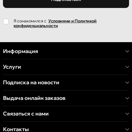
Кишинёв
Я ознакомился с
Условиями и Политикой
улица Ион Крянгэ, 78
конфиденциальности
Кишинёв
улица Митрополит Варлаам, 58
Информация
Услуги
Кишинёв
Хынчештское шоссе, 60/4
Подписка на новости
Кишинёв
Выдача онлайн заказов
бульвар Дечебал, 139
Связаться с нами
Контакты