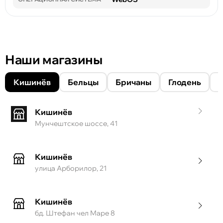
Наши магазины
Кишинёв
Бельцы
Бричаны
Глодень
Кишинёв
Мунчештское шоссе, 41
Кишинёв
улица Арборилор, 21
Кишинёв
бд. Штефан чел Маре 8