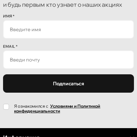
и будь первым кто узнает о наших акциях
Кишинёв
ИМЯ
*
улица Алеку Руссо 1
Кишинёв
EMAIL
*
улица Александр Пушкин, 32
Кишинёв
улица Ион Крянгэ, 47/1
Подписаться
Кишинёв
Я ознакомился с
Условиями и Политикой
улица Ион Крянгэ, 78
конфиденциальности
Кишинёв
улица Митрополит Варлаам, 58