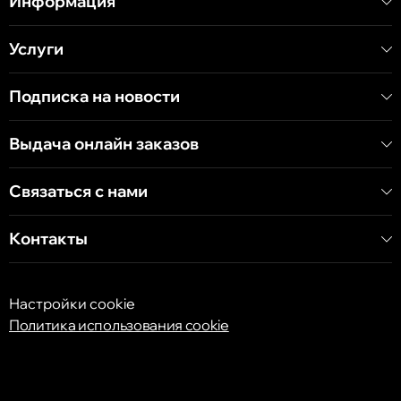
Информация
Услуги
Кишинёв
Хынчештское шоссе, 60/4
Подписка на новости
Кишинёв
Выдача онлайн заказов
бульвар Дечебал, 139
Связаться с нами
Контакты
Настройки cookie
Политика использования cookie