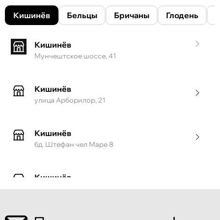
Кишинёв
Бельцы
Бричаны
Глодень
Кишинёв
Мунчештское шоссе, 41
Кишинёв
улица Арборилор, 21
Кишинёв
бд. Штефан чел Маре 8
Кишинёв
ул. Тигина, 55