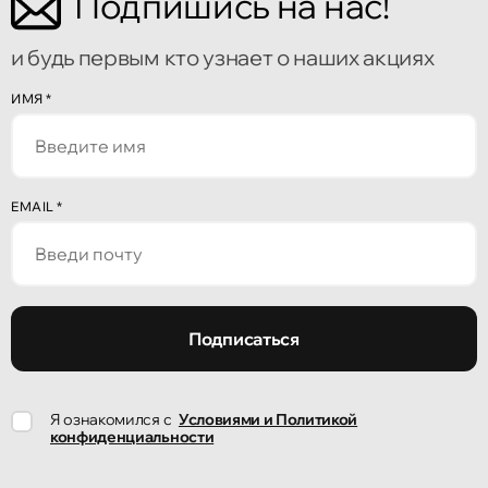
Подпишись на нас!
Кишинёв
Бульвар Мирча чел Бэтрын 2
и будь первым кто узнает о наших акциях
Кишинёв
ИМЯ
*
улица Алеку Руссо 1
Кишинёв
EMAIL
*
улица Александр Пушкин, 32
Кишинёв
улица Ион Крянгэ, 47/1
Подписаться
Кишинёв
Я ознакомился с
Условиями и Политикой
улица Ион Крянгэ, 78
конфиденциальности