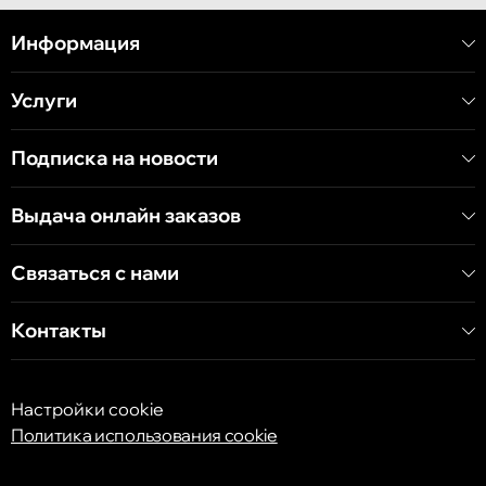
Кишинёв
улица Митрополит Варлаам, 58
Информация
Услуги
Кишинёв
Хынчештское шоссе, 60/4
Подписка на новости
Кишинёв
Выдача онлайн заказов
бульвар Дечебал, 139
Связаться с нами
Контакты
Настройки cookie
Политика использования cookie