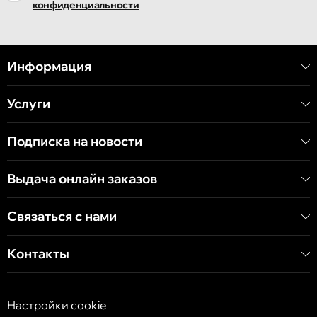
конфиденциальности
Кишинёв
улица Митрополит Варлаам, 58
Информация
Услуги
Кишинёв
Хынчештское шоссе, 60/4
Подписка на новости
Кишинёв
Выдача онлайн заказов
бульвар Дечебал, 139
Связаться с нами
Контакты
Настройки cookie