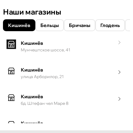
Наши магазины
Кишинёв
Бельцы
Бричаны
Глодень
Кишинёв
Мунчештское шоссе, 41
Кишинёв
улица Арборилор, 21
Кишинёв
бд. Штефан чел Маре 8
Кишинёв
ул. Тигина, 55