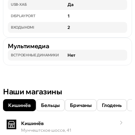
Да
USB-ХАБ
1
DISPLAYPORT
2
ВХОДЫ HDMI
Мультимедиа
Нет
ВСТРОЕННЫЕ ДИНАМИКИ
Наши магазины
Кишинёв
Бельцы
Бричаны
Глодень
Кишинёв
Мунчештское шоссе, 41