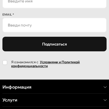
Кишинёв
EMAIL
*
улица Александр Пушкин, 32
Кишинёв
улица Ион Крянгэ, 47/1
Подписаться
Кишинёв
Я ознакомился с
Условиями и Политикой
улица Ион Крянгэ, 78
конфиденциальности
Кишинёв
улица Митрополит Варлаам, 58
Информация
Услуги
Кишинёв
Хынчештское шоссе, 60/4