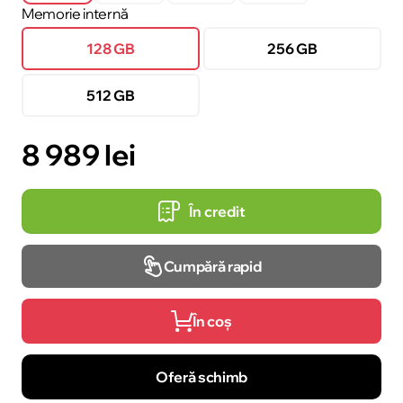
Memorie internă
128 GB
256 GB
512 GB
8 989 lei
În credit
Cumpără rapid
În coș
Oferă schimb