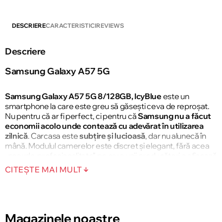
DESCRIERE
CARACTERISTICI
REVIEWS
Descriere
Samsung Galaxy A57 5G
Samsung Galaxy A57 5G 8/128GB, IcyBlue
este un
smartphone la care este greu să găsești ceva de reproșat.
Nu pentru că ar fi perfect, ci pentru că
Samsung nu a făcut
economii acolo unde contează cu adevărat în utilizarea
zilnică
. Carcasa este
subțire și lucioasă
, dar nu alunecă în
mână. Modulul camerelor este discret și elegant, fără acea
„pseudo-profesionalitate” pe care unii producători o afișează
pe modelele de buget.
CITEȘTE MAI MULT
Cameră
Magazinele noastre
Sistemul triplu de camere cu stabilizare optică
pe camera