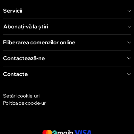
Servicii
Chișinău
Șoseaua Hînceşti 60/4
Abonați-vă la știri
Chișinău
Eliberarea comenzilor online
Bulevardul Decebal 139
Contactează-ne
Contacte
Setări cookie-uri
Politica de cookie-uri