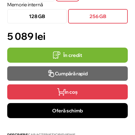
Memorie internă
128 GB
256 GB
5 089 lei
În credit
Cumpără rapid
În coș
Oferă schimb
DESCRIERE
CARACTERISTICI
REVIEWS