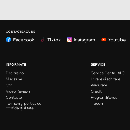
Strada Pușkin 32
Chișinău
Strada Ion Creangă 47/1
CONTACTEAZĂ-NE
Facebook
Tiktok
Instagram
Youtube
Chișinău
Strada Ion Creangă 78
INFORMATII
SERVICII
Despre noi
Service Centru ALO
Chișinău
Magazine
Livrare și achitare
Strada Mitropolit Varlaam 58
Știri
Asigurare
Video Reviews
Credit
Contacte
Program Bonus
Termeni și politica de
Chișinău
Trade-In
confidențialitate
Șoseaua Hînceşti 60/4