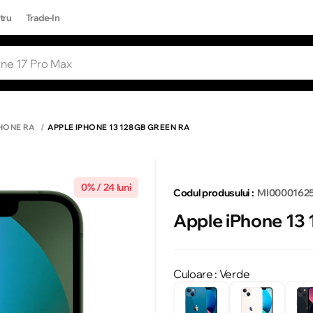
tru
Trade-In
RI POPULARE
Toate rezultatele căutării [0 de produse
ONE 17 PRO MAX
HONE RA
APPLE IPHONE 13 128GB GREEN RA
0% / 24 luni
Codul produsului :
MI0000162
Apple iPhone 13
Culoare
: Verde