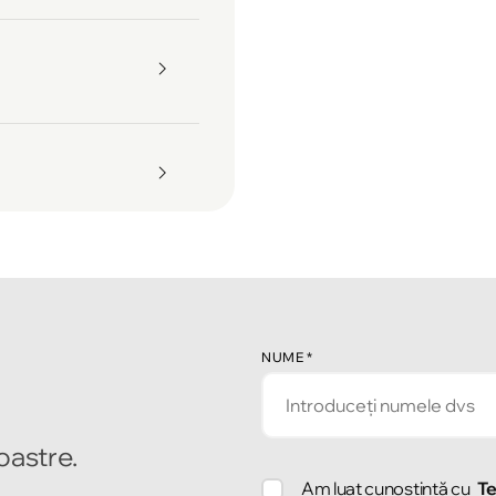
NUME
*
noastre.
Am luat cunoștință cu
Te