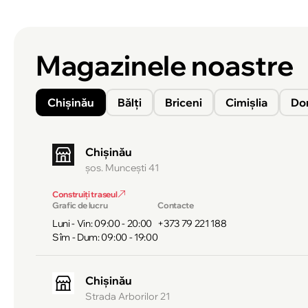
Magazinele noastre
Chișinău
Bălți
Briceni
Cimișlia
Do
Chișinău
şos. Munceşti 41
Construiți traseul
Grafic de lucru
Contacte
Luni - Vin: 09:00 - 20:00
+373 79 221 188
Sîm - Dum: 09:00 - 19:00
Chișinău
Strada Arborilor 21