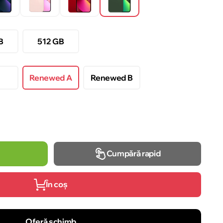
B
512 GB
Renewed A
Renewed B
Cumpără rapid
În coș
Oferă schimb