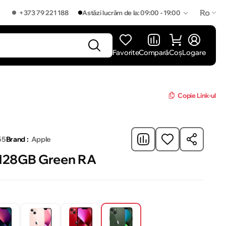
Ro
+373 79 221 188
Astăzi lucrăm de la: 09:00 - 19:00
Favorite
Compară
Coș
Logare
]
Copie Link-ul
55
Brand :
Apple
 128GB Green RA