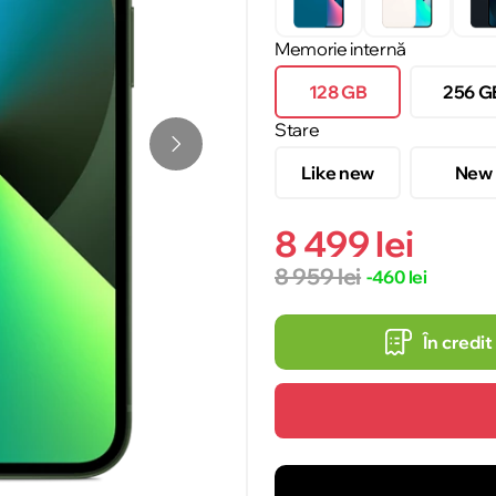
Memorie internă
128 GB
256 G
Stare
Like new
New
8 499 lei
8 959 lei
-460 lei
În credit