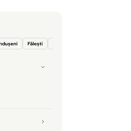
nduşeni
Fălești
Florești
Glodeni
Ocnița