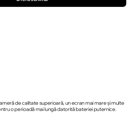
 cameră de calitate superioară, un ecran mai mare și multe
entru o perioadă mai lungă datorită bateriei puternice.