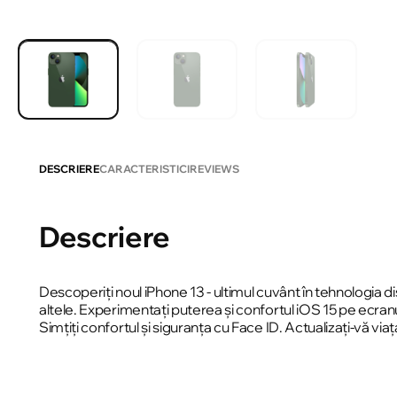
DESCRIERE
CARACTERISTICI
REVIEWS
Descriere
Descoperiți noul iPhone 13 - ultimul cuvânt în tehnologia 
altele. Experimentați puterea și confortul iOS 15 pe ecranu
Simțiți confortul și siguranța cu Face ID. Actualizați-vă viaț