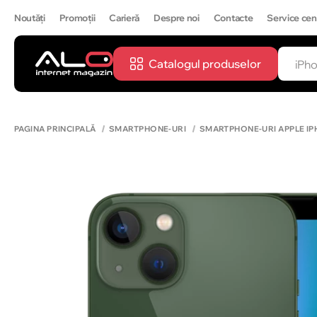
Noutăți
Promoții
Carieră
Despre noi
Contacte
Service cen
Catalogul produselor
CĂUTĂ
IPH
PAGINA PRINCIPALĂ
SMARTPHONE-URI
SMARTPHONE-URI APPLE IP