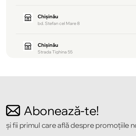
Chișinău
bd. Stefan cel Mare 8
Chișinău
Strada Tighina 55
Chișinău
Bulevardul Mircea cel Bătrîn 2
Chișinău
Abonează-te!
Strada Alecu Russo 1
și fii primul care află despre promoțiile 
Chișinău