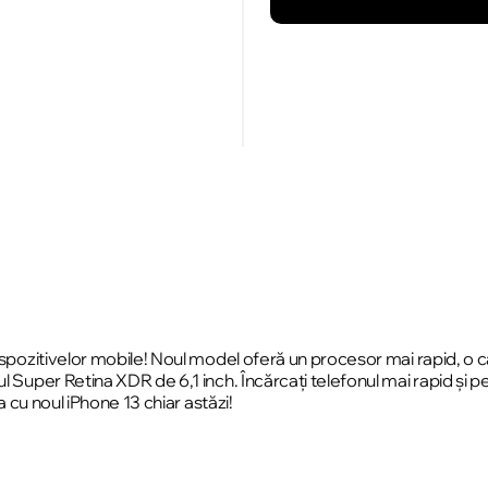
dispozitivelor mobile! Noul model oferă un procesor mai rapid, o
l Super Retina XDR de 6,1 inch. Încărcați telefonul mai rapid și p
a cu noul iPhone 13 chiar astăzi!