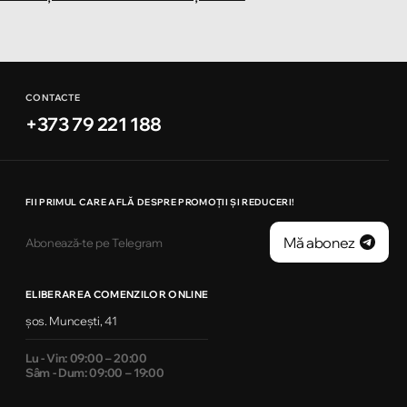
CONTACTE
+373 79 221 188
FII PRIMUL CARE AFLĂ DESPRE PROMOȚII ȘI REDUCERI!
Mă abonez
Abonează-te pe Telegram
ELIBERAREA COMENZILOR ONLINE
șos. Muncești, 41
Lu - Vin: 09:00 – 20:00
Sâm - Dum: 09:00 – 19:00