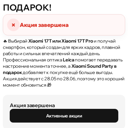
ПОДАРОК!
×
Акция завершена
🔥 Выбирай
Xiaomi 17T или Xiaomi 17T Pro
и получай
смартфон, который создан для ярких кадров, плавной
работы и сильных впечатлений каждый день.
Профессиональная оптика
Leica
помогает передавать
настроение момента точнее, а
Xiaomi Sound Party в
подарок
добавляет к покупке ещё больше выгоды.
Акция действует с 28.05 по 28.06, поэтому это хороший
момент обновиться 🎁
Акция завершена
Активные акции