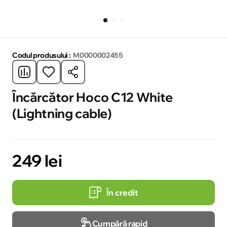
Codul produsului :
M0000002455
Încărcător Hoco C12 White
(Lightning cable)
249 lei
În credit
Cumpără rapid