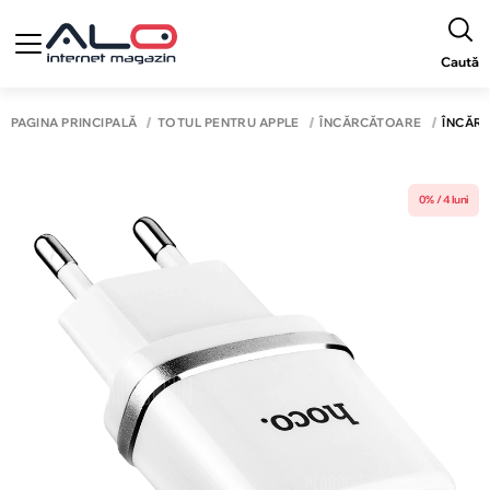
Caută
PAGINA PRINCIPALĂ
TOTUL PENTRU APPLE
ÎNCĂRCĂTOARE
ÎNCĂRC
0% / 4 luni