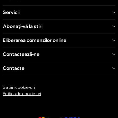
Servicii
Chișinău
Șoseaua Hînceşti 60/4
Abonați-vă la știri
Eliberarea comenzilor online
Chișinău
Bulevardul Decebal 139
Contactează-ne
Contacte
Setări cookie-uri
Politica de cookie-uri