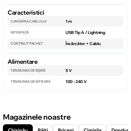
Caracteristici
1 m
LUNGIMEA CABLULUI
USB Tip A / Lightning
INTERFAȚĂ
Încărcător + Cablu
CONȚINUT PACHET
Alimentare
5 V
TENSIUNEA DE IEȘIRE
100 - 240 V
TENSIUNEA DE INTRARE
Magazinele noastre
Chișinău
Bălți
Briceni
Cimișlia
Donduşe