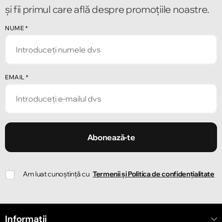
și fii primul care află despre promoțiile noastre.
NUME
*
Chișinău
Strada Alecu Russo 1
Chișinău
EMAIL
*
Strada Pușkin 32
Chișinău
Strada Ion Creangă 47/1
Abonează-te
Chișinău
Am luat cunoștință cu
Termenii și Politica de confidențialitate
Strada Ion Creangă 78
Chișinău
Informatii
Strada Mitropolit Varlaam 58