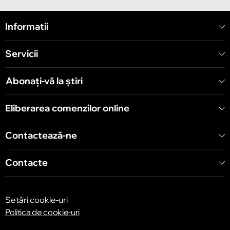
Chișinău
Informatii
Strada Mitropolit Varlaam 58
Servicii
Chișinău
Șoseaua Hînceşti 60/4
Abonați-vă la știri
Chișinău
Eliberarea comenzilor online
Bulevardul Decebal 139
Contactează-ne
Contacte
Setări cookie-uri
Politica de cookie-uri