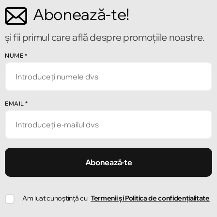
Abonează-te!
Chișinău
Bulevardul Mircea cel Bătrîn 2
și fii primul care află despre promoțiile noastre.
Chișinău
NUME
*
Strada Alecu Russo 1
Chișinău
EMAIL
*
Strada Pușkin 32
Chișinău
Strada Ion Creangă 47/1
Abonează-te
Chișinău
Am luat cunoștință cu
Termenii și Politica de confidențialitate
Strada Ion Creangă 78