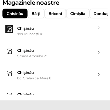
Magazinele noastre
Chișinău
Bălți
Briceni
Cimișlia
Donduşe
Chișinău
şos. Munceşti 41
Chișinău
Strada Arborilor 21
Chișinău
bd. Stefan cel Mare 8
Chișinău
Strada Tighina 55