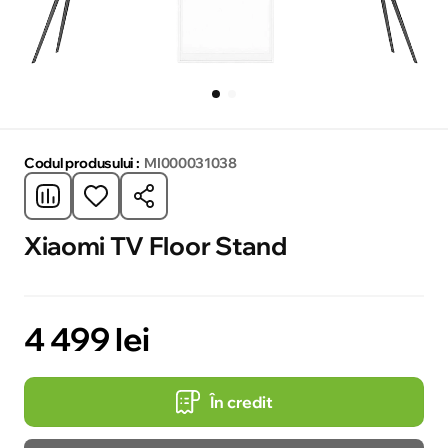
Codul produsului :
MI000031038
Xiaomi TV Floor Stand
4 499 lei
În credit