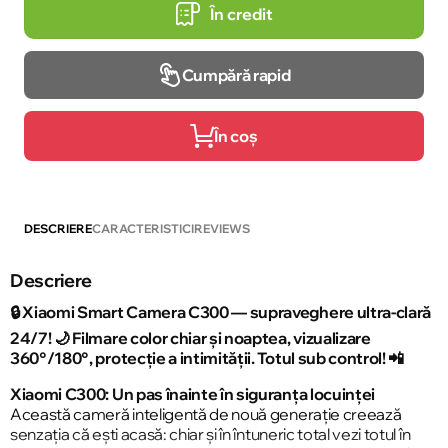
În credit
Cumpără rapid
În coș
DESCRIERE
CARACTERISTICI
REVIEWS
Descriere
🔒 Xiaomi Smart Camera C300 — supraveghere ultra-clară
24/7! 🌙 Filmare color chiar și noaptea, vizualizare
360°/180°, protecție a intimității. Totul sub control! 📲
Xiaomi C300: Un pas înainte în siguranța locuinței
Această cameră inteligentă de nouă generație creează
senzația că ești acasă: chiar și în întuneric total vezi totul în