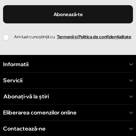
Chișinău
2K!
Strada Ion Creangă 47/1
Abonează-te
Chișinău
Am luat cunoștință cu
Termenii și Politica de confidențialitate
Strada Ion Creangă 78
Chișinău
Informatii
Strada Mitropolit Varlaam 58
Servicii
Chișinău
Șoseaua Hînceşti 60/4
Abonați-vă la știri
Chișinău
Eliberarea comenzilor online
Bulevardul Decebal 139
Contactează-ne