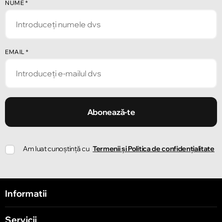
NUME
*
EMAIL
*
Abonează-te
Am luat cunoștință cu
Termenii și Politica de confidențialitate
Informatii
Servicii