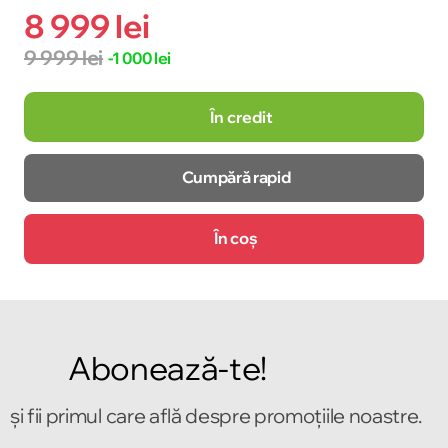
8 999 lei
9 999 lei
-1 000 lei
În credit
Cumpără rapid
În coș
Abonează-te!
și fii primul care află despre promoțiile noastre.