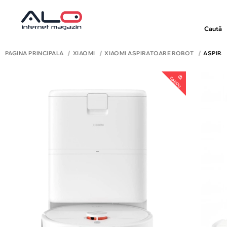
Caută
PAGINA PRINCIPALĂ
XIAOMI
XIAOMI ASPIRATOARE ROBOT
ASPIRA
CADOU