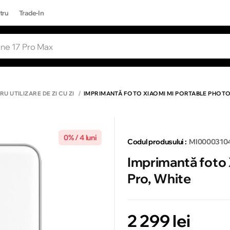
tru
Trade-In
RI POPULARE
Toate rezultatele căutării [0 de produse
ONE 17 PRO MAX
U UTILIZARE DE ZI CU ZI
IMPRIMANTĂ FOTO XIAOMI MI PORTABLE PHOTO
0% / 4 luni
Codul produsului :
MI0000310
Imprimantă foto 
Pro, White
2 299 lei