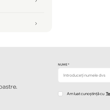
NUME
*
noastre.
Am luat cunoștință cu
Te