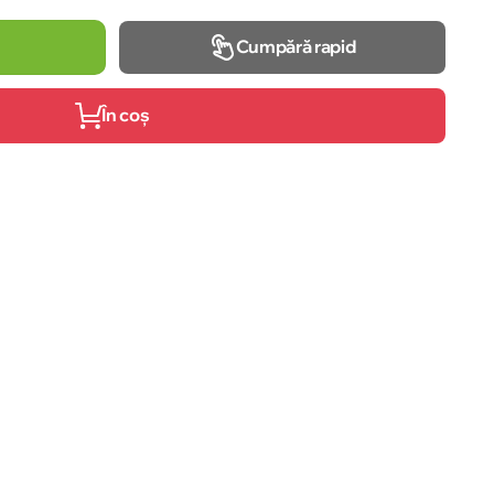
Cumpără rapid
În coș