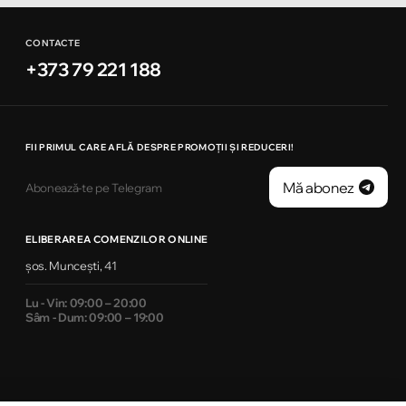
CONTACTE
+373 79 221 188
FII PRIMUL CARE AFLĂ DESPRE PROMOȚII ȘI REDUCERI!
Mă abonez
Abonează-te pe Telegram
ELIBERAREA COMENZILOR ONLINE
șos. Muncești, 41
Lu - Vin: 09:00 – 20:00
Sâm - Dum: 09:00 – 19:00