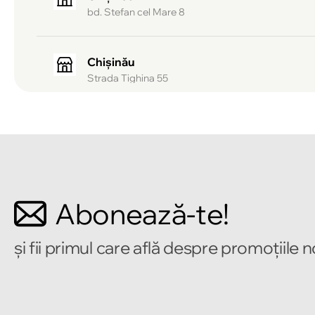
bd. Stefan cel Mare 8
Chișinău
Strada Tighina 55
Chișinău
Bulevardul Mircea cel Bătrîn 2
Chișinău
Abonează-te!
Strada Alecu Russo 1
și fii primul care află despre promoțiile 
Chișinău
Strada Pușkin 32