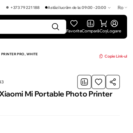
Ro
+373 79 221 188
Astăzi lucrăm de la: 09:00 - 20:00
Favorite
Compară
Coș
Logare
]
 PRINTER PRO, WHITE
Copie Link-ul
43
Xiaomi Mi Portable Photo Printer