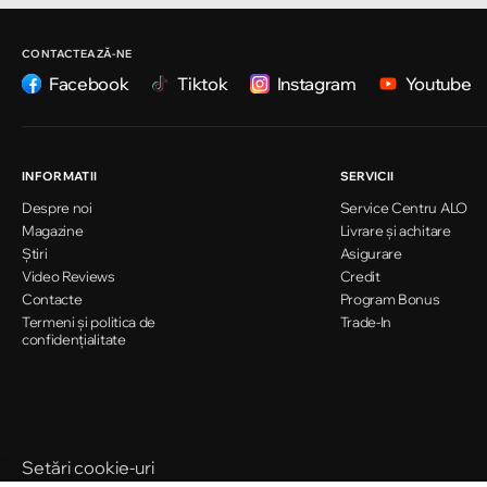
Chișinău
Strada Ion Creangă 47/1
CONTACTEAZĂ-NE
Facebook
Tiktok
Instagram
Youtube
Chișinău
Strada Ion Creangă 78
INFORMATII
SERVICII
Despre noi
Service Centru ALO
Chișinău
Magazine
Livrare și achitare
Strada Mitropolit Varlaam 58
Știri
Asigurare
Video Reviews
Credit
Contacte
Program Bonus
Termeni și politica de
Chișinău
Trade-In
confidențialitate
Șoseaua Hînceşti 60/4
Chișinău
Bulevardul Decebal 139
Setări cookie-uri