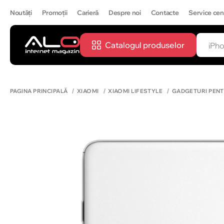
Noutăți
Promoții
Carieră
Despre noi
Contacte
Service cen
Catalogul produselor
CĂUTĂ
IPH
PAGINA PRINCIPALĂ
XIAOMI
XIAOMI LIFESTYLE
GADGETURI PENTR