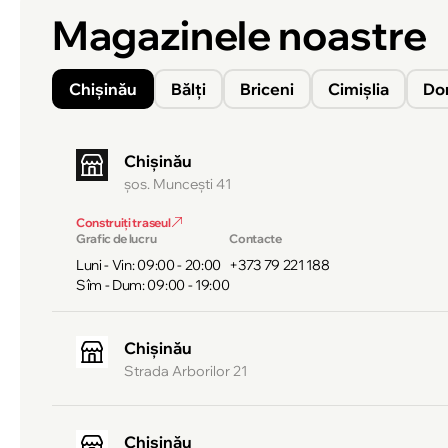
Magazinele noastre
Chișinău
Bălți
Briceni
Cimișlia
Do
Chișinău
şos. Munceşti 41
Construiți traseul
Grafic de lucru
Contacte
Luni - Vin: 09:00 - 20:00
+373 79 221 188
Sîm - Dum: 09:00 - 19:00
Chișinău
Strada Arborilor 21
Chișinău