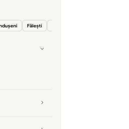
nduşeni
Fălești
Florești
Glodeni
Ocnița