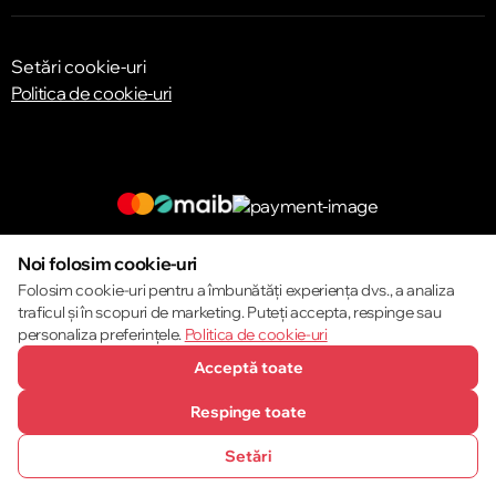
Setări cookie-uri
Politica de cookie-uri
© 2013 – 2026 ECOM
Noi folosim cookie-uri
Folosim cookie-uri pentru a îmbunătăți experiența dvs., a analiza
traficul și în scopuri de marketing. Puteți accepta, respinge sau
personaliza preferințele.
Politica de cookie-uri
Acceptă toate
Respinge toate
Setări
SUNĂ-NE
FAVORITE
CATALOG
COMPARĂ
COȘ