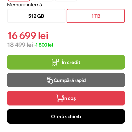
Memorie internă
512 GB
1 TB
16 699 lei
18 499 lei
-1 800 lei
În credit
Cumpără rapid
În coș
Oferă schimb