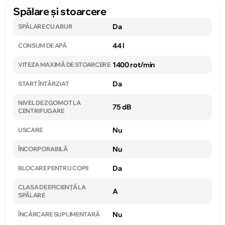
Spălare și stoarcere
Da
SPĂLARE CU ABUR
44 l
CONSUM DE APĂ
1400 rot/min
VITEZA MAXIMĂ DE STOARCERE
Da
START ÎNTÂRZIAT
NIVEL DE ZGOMOT LA
75 dB
CENTRIFUGARE
Nu
USCARE
Nu
ÎNCORPORABILĂ
Da
BLOCARE PENTRU COPII
CLASA DE EFICIENȚĂ LA
A
SPĂLARE
Nu
ÎNCĂRCARE SUPLIMENTARĂ