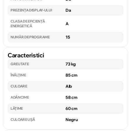
Da
PREZENȚA DISPLAY-ULUI
CLASA DE EFICIENȚĂ
A
ENERGETICĂ
15
NUMĂR DE PROGRAME
Caracteristici
73 kg
GREUTATE
85 cm
ÎNĂLȚIME
Alb
CULOARE
58 cm
ADÂNCIME
60 cm
LĂȚIME
Negru
CULOARE UȘĂ