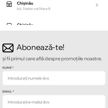
Chișinău
bd. Stefan cel Mare 8
Chișinău
Strada Tighina 55
Abonează-te!
Chișinău
Bulevardul Mircea cel Bătrîn 2
și fii primul care află despre promoțiile noastre.
Chișinău
NUME
*
Strada Alecu Russo 1
Chișinău
EMAIL
*
Strada Pușkin 32