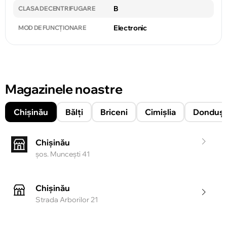
B
CLASA DE CENTRIFUGARE
Electronic
MOD DE FUNCȚIONARE
Magazinele noastre
Chișinău
Bălți
Briceni
Cimișlia
Donduşe
Chișinău
şos. Munceşti 41
Chișinău
Strada Arborilor 21