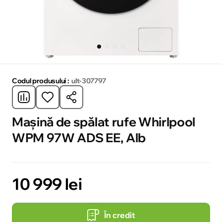
Codul produsului :
ult-307797
Mașină de spălat rufe Whirlpool
WPM 97W ADS EE, Alb
10 999 lei
În credit