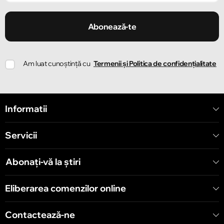
Chișinău
Strada Ion Creangă 47/1
Abonează-te
Chișinău
Am luat cunoștință cu
Termenii și Politica de confidențialitate
Strada Ion Creangă 78
Chișinău
Informatii
Strada Mitropolit Varlaam 58
Servicii
Chișinău
Șoseaua Hînceşti 60/4
Abonați-vă la știri
Chișinău
Eliberarea comenzilor online
Bulevardul Decebal 139
Contactează-ne