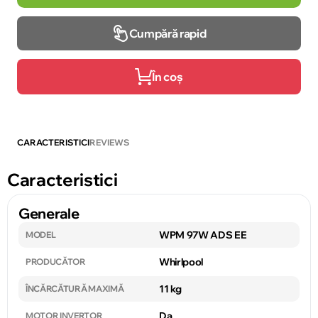
Cumpără rapid
În coș
CARACTERISTICI
REVIEWS
Caracteristici
Generale
WPM 97W ADS EE
MODEL
Whirlpool
PRODUCĂTOR
11 kg
ÎNCĂRCĂTURĂ MAXIMĂ
Da
MOTOR INVERTOR